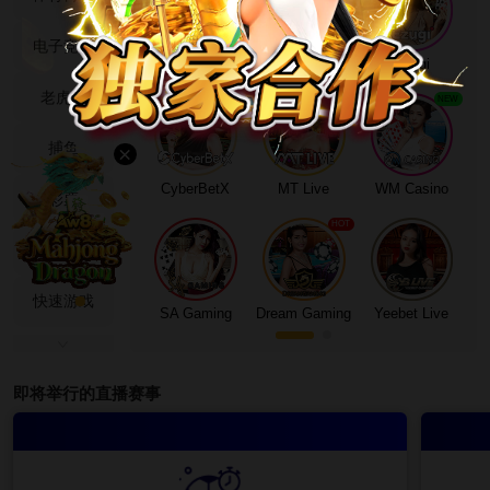
我
们
电子竞技
排
Evolution
Sexy Baccarat
Ezugi
行
老虎机
NEW
NEW
NEW
榜
捕鱼
语
×
言
CyberBetX
MT Live
WM Casino
彩票
PC
HOT
版
电视直播
下
载
快速游戏
SA Gaming
Dream Gaming
Yeebet Live
VIP
即将举行的直播赛事
代
理