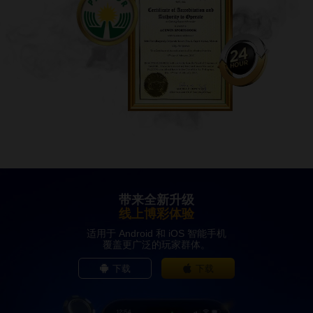
带来全新升级
线上博彩体验
适用于 Android 和 iOS 智能手机
覆盖更广泛的玩家群体。
下载
下载