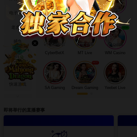
我
们
电子竞技
排
Evolution
Sexy Baccarat
Ezugi
行
老虎机
NEW
NEW
NEW
榜
捕鱼
语
×
言
CyberBetX
MT Live
WM Casino
彩票
PC
HOT
版
电视直播
下
载
快速游戏
SA Gaming
Dream Gaming
Yeebet Live
VIP
即将举行的直播赛事
代
理