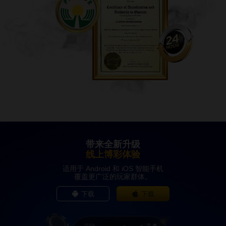
带来全新升级
线上博彩体验
适用于 Android 和 iOS 智能手机
覆盖更广泛的玩家群体。
下载
下载