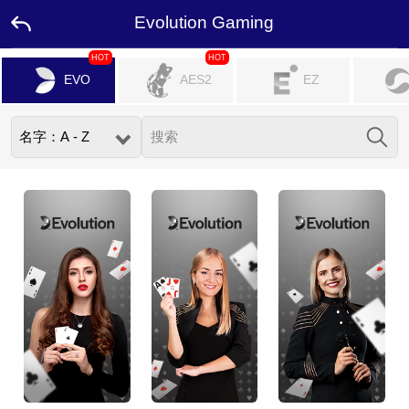
Evolution Gaming
HOT
HOT
主
EVO
AES2
EZ
页
面
优
惠
活
动
品
牌
大
使
USDT
FAQ
联
系