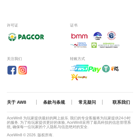
许可证
证书
关注我们
转账方式
关于 AW8
条款与条规
常见疑问
联系我们
AceWin8 为玩家提供最好的网上娱乐. 我们的专业客服将为玩家提供24小时
的服务. 为了给玩家提供更好的体验, AceWin8采用了最高科技的信息管理系
统, 确保每一位玩家的个人隐私与信息绝对的安全.
AceWin8 © 2026. 版权所有.