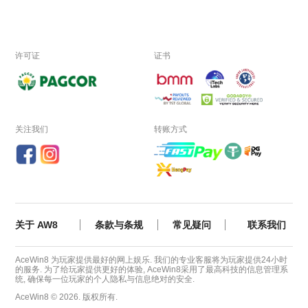
许可证
证书
关注我们
转账方式
关于 AW8
条款与条规
常见疑问
联系我们
AceWin8 为玩家提供最好的网上娱乐. 我们的专业客服将为玩家提供24小时
的服务. 为了给玩家提供更好的体验, AceWin8采用了最高科技的信息管理系
统, 确保每一位玩家的个人隐私与信息绝对的安全.
AceWin8 © 2026. 版权所有.