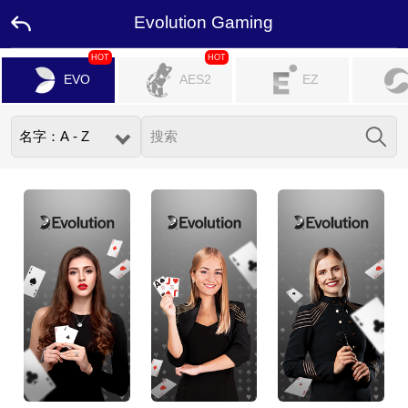
Evolution Gaming
HOT
HOT
主
EVO
AES2
EZ
页
面
优
惠
活
动
品
牌
大
使
USDT
FAQ
联
系