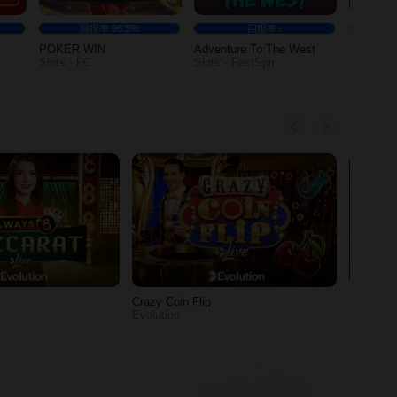
回报率
96.5%
回报率
-
POKER WIN
Adventure To The West
Pharaoh'
Slots
-
FC
Slots
-
FastSpin
Slots
-
N
Crazy Coin Flip
Funky T
Evolution
Evolutio