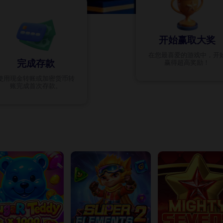
开始赢取大奖
在您最喜爱的游戏中，开
完成存款
赢得超高奖励！
使用现金转账或加密货币转
账完成首次存款。