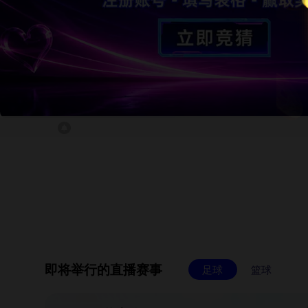
最新优惠
即将举行的直播赛事
足球
篮球