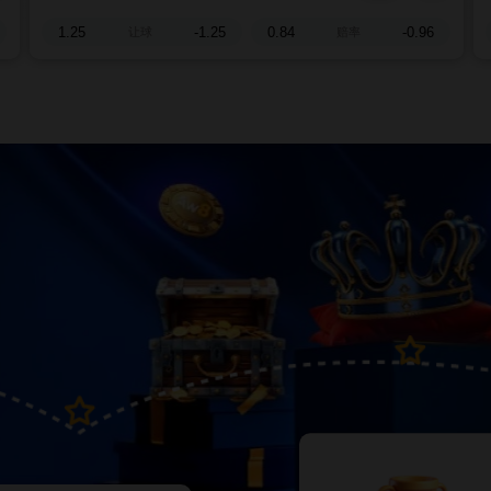
1.25
-1.25
0.84
-0.96
让球
赔率