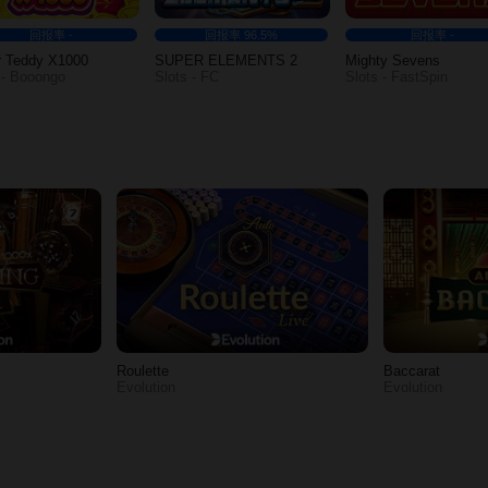
回报率
-
回报率
96.5%
回报率
-
r Teddy X1000
SUPER ELEMENTS 2
Mighty Sevens
-
Booongo
Slots
-
FC
Slots
-
FastSpin
Roulette
Baccarat
Evolution
Evolution