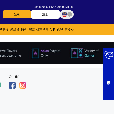
08/08/2026 4:12:25am (GMT+8)
登录
注册
子竞技
老虎机
捕鱼
彩票
优惠活动
VIP
代理
更多
关注我们