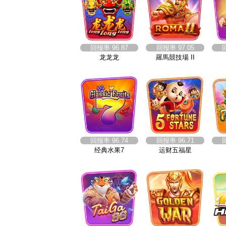
回报率
96.87
回报率
97.05
龙龙龙
羅馬競技場 II
回报率
96.74
回报率
96.71
经典水果7
运财五福星