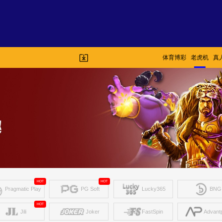
体育博彩
老虎机
真
HOT
HOT
Pragmatic Play
PG Soft
Lucky365
BNG
HOT
Jili
Joker
FastSpin
Advant