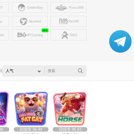
NT
GoldenBay
Pussy888
ay
Skywind
Rich88
NEW
lot
BTGaming
IBEX
戏
96
回报率
96.84
回报率
96.83