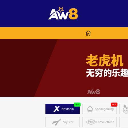
NEW
HOT
Nextspin
Spadegaming
PlayStar
YesGetRich