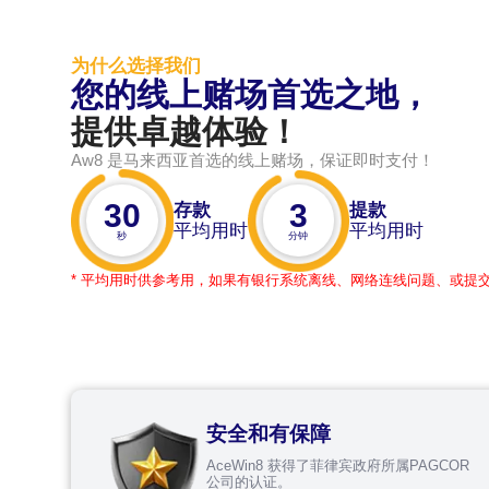
为什么选择我们
您的线上赌场首选之地，
提供卓越体验！
Aw8 是马来西亚首选的线上赌场，保证即时支付！
30
3
存款
提款
平均用时
平均用时
秒
分钟
* 平均用时供参考用，如果有银行系统离线、网络连线问题、或提
安全和有保障
AceWin8 获得了菲律宾政府所属PAGCOR
公司的认证。