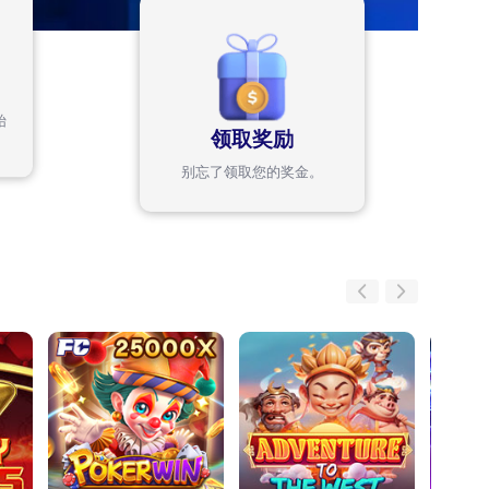
始
领取奖励
别忘了领取您的奖金。