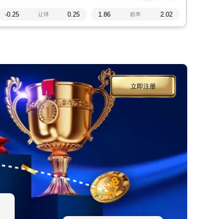
-0.25
0.25
1.86
2.02
-0.25
让球
赔率
立即注册