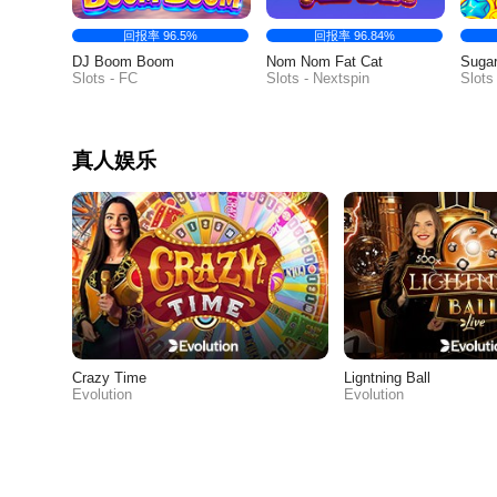
回报率
96.5%
回报率
96.84%
DJ Boom Boom
Nom Nom Fat Cat
Suga
Slots
-
FC
Slots
-
Nextspin
Slots
真人娱乐
Crazy Time
Ligntning Ball
Evolution
Evolution