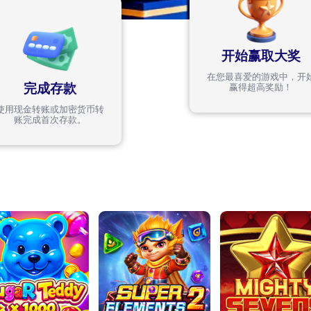
开始赢取大奖
在您最喜爱的游戏中，开
完成存款
赢得超高奖励！
使用现金转账或加密货币转
账完成首次存款。