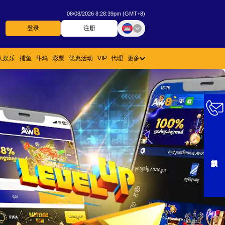
08/08/2026 8:28:41pm (GMT+8)
登录
注册
人娱乐
捕鱼
斗鸡
彩票
优惠活动
VIP
代理
更多