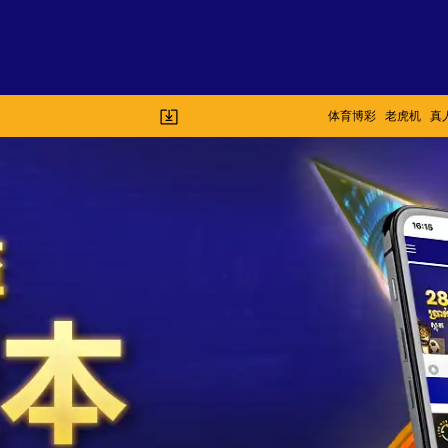
体育博彩
老虎机
真