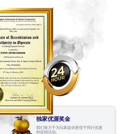
独家优渥奖金
我们致力于为玩家提供更优于同行优惠
和促销活动。