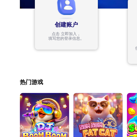
创建账户
点击 立即加入，
填写您的登录信息。
热门游戏