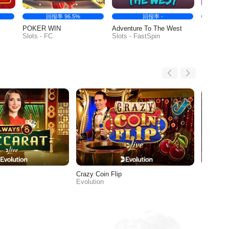
回报率
96.5%
回报率
-
POKER WIN
Adventure To The West
Pharaoh'
Slots
-
FC
Slots
-
FastSpin
Slots
-
N
Crazy Coin Flip
Funky T
Evolution
Evolutio