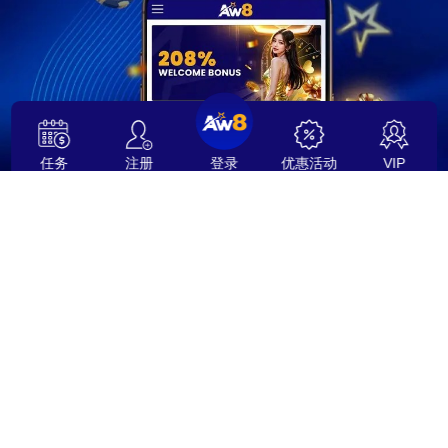
任务
注册
登录
优惠活动
VIP
许可证
证书
关注我们
转账方式