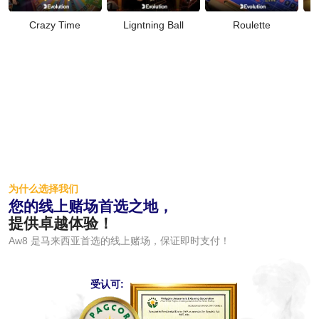
Crazy Time
Ligntning Ball
Roulette
为什么选择我们
您的线上赌场首选之地，
提供卓越体验！
Aw8 是马来西亚首选的线上赌场，保证即时支付！
受认可: