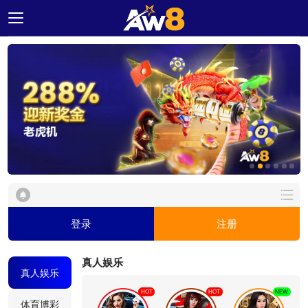
主
页
面
优
惠
活
动
品
牌
大
使
登录
注册
联
系
真人娱乐
我
真人娱乐
们
HOT
HOT
NEW
体育博彩