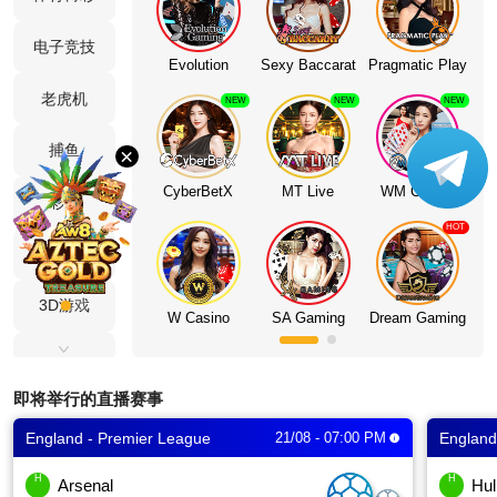
语
言
电子竞技
PC
Evolution
Sexy Baccarat
Pragmatic Play
版
老虎机
NEW
NEW
NEW
下
捕鱼
载
×
CyberBetX
MT Live
WM Casino
彩票
VIP
HOT
扑克
代
理
3D游戏
W Casino
SA Gaming
Dream Gaming
斗鸡
即将举行的直播赛事
快速游戏
England - Premier League
21/08 - 07:00 PM
England
即时比分
H
H
Arsenal
Hul