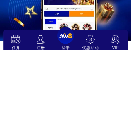
任务
注册
登录
优惠活动
VIP
许可证
证书
关注我们
转账方式
AceWin8 为玩家提供最好的网上娱乐. 我们的专业客服将为玩家提供24小时
的服务. 为了给玩家提供更好的体验, AceWin8采用了最高科技的信息管理系