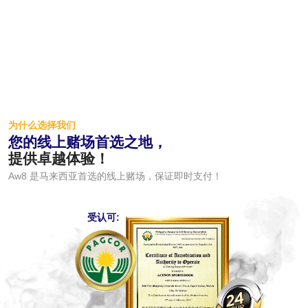
为什么选择我们
您的线上赌场首选之地，
提供卓越体验！
Aw8 是马来西亚首选的线上赌场，保证即时支付！
受认可: