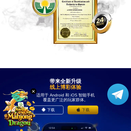
带来全新升级
线上博彩体验
×
适用于 Android 和 iOS 智能手机
覆盖更广泛的玩家群体。
下载
下载