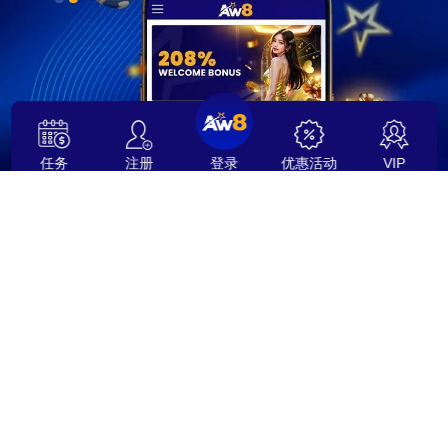
任务
注册
登录
优惠活动
VIP
许可证
证书
关注我们
转账方式