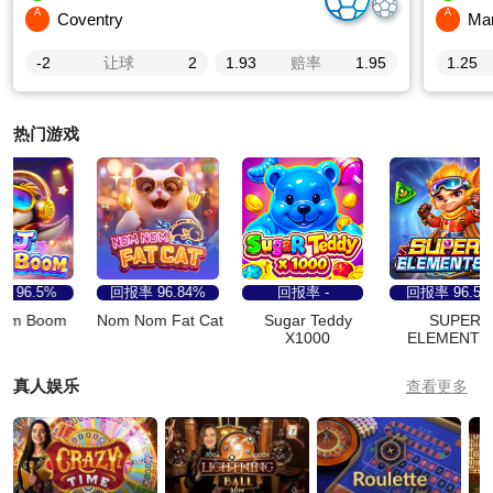
A
A
Coventry
Man
-2
让球
2
1.93
赔率
1.95
1.25
热门游戏
96.5%
回报率
96.84%
回报率
-
回报率
96.5%
m Boom
Nom Nom Fat Cat
Sugar Teddy
SUPER
X1000
ELEMENTS 2
真人娱乐
查看更多