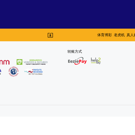
体育博彩
老虎机
真人
转账方式