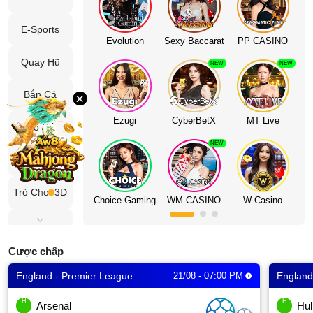
Ngữ
E-Sports
Máy
Evolution
Sexy Baccarat
PP CASINO
Tính
Quay Hũ
NEW
NEW
Tải
Về
Bắn Cá
×
VIP
Ezugi
CyberBetX
MT Live
Xổ Số
NEW
Đại
Đánh Bài
Lý
Trò Chơi 3D
Choice Gaming
WM CASINO
W Casino
Đá Gà
Cược chấp
Trò Chơi
Nhanh
England - Premier League
21/08 - 07:00 PM
England
TV
H
H
Arsenal
Hul