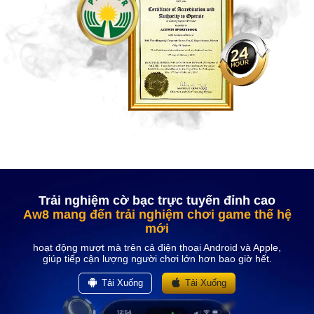
Trải nghiệm cờ bạc trực tuyến đỉnh cao
Aw8 mang đến trải nghiệm chơi game thế hệ
mới
hoạt động mượt mà trên cả điện thoại Android và Apple,
giúp tiếp cận lượng người chơi lớn hơn bao giờ hết.
Tải Xuống
Tải Xuống