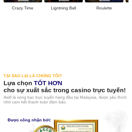
Crazy Time
Ligntning Ball
Roulette
TẠI SAO LẠI LÀ CHÚNG TÔI?
Lựa chọn
TỐT HƠN
cho sự xuất sắc trong casino trực tuyến!
Aw8 là sòng bạc trực tuyến hàng đầu tại Malaysia, được yêu thích
nhờ cam kết thanh toán đảm bảo.
Được công nhận bởi: