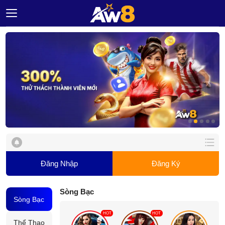
Trang
Chủ
Khuyến
Mãi
Đại
Sứ
Liên
Hệ
Chúng
Tôi
Đăng Nhập
Đăng Ký
Bảng
Xếp
Sòng Bạc
Hạng
Sòng Bạc
HOT
HOT
Ngôn
Thể Thao