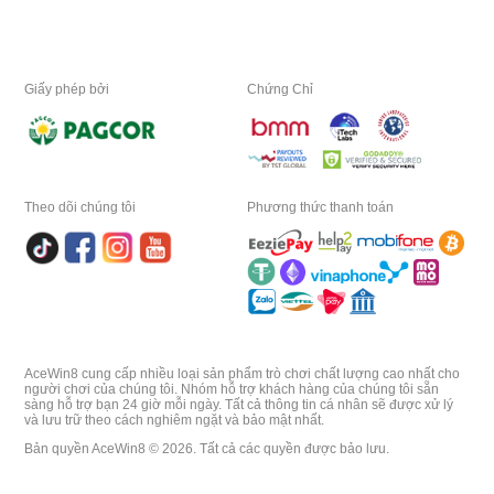
Giấy phép bởi
Chứng Chỉ
Theo dõi chúng tôi
Phương thức thanh toán
AceWin8 cung cấp nhiều loại sản phẩm trò chơi chất lượng cao nhất cho
người chơi của chúng tôi. Nhóm hỗ trợ khách hàng của chúng tôi sẵn
sàng hỗ trợ bạn 24 giờ mỗi ngày. Tất cả thông tin cá nhân sẽ được xử lý
và lưu trữ theo cách nghiêm ngặt và bảo mật nhất.
Bản quyền AceWin8 © 2026. Tất cả các quyền được bảo lưu.