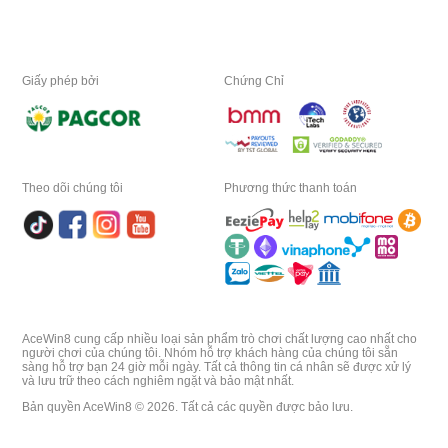
Giấy phép bởi
Chứng Chỉ
Theo dõi chúng tôi
Phương thức thanh toán
AceWin8 cung cấp nhiều loại sản phẩm trò chơi chất lượng cao nhất cho
người chơi của chúng tôi. Nhóm hỗ trợ khách hàng của chúng tôi sẵn
sàng hỗ trợ bạn 24 giờ mỗi ngày. Tất cả thông tin cá nhân sẽ được xử lý
và lưu trữ theo cách nghiêm ngặt và bảo mật nhất.
Bản quyền AceWin8 © 2026. Tất cả các quyền được bảo lưu.