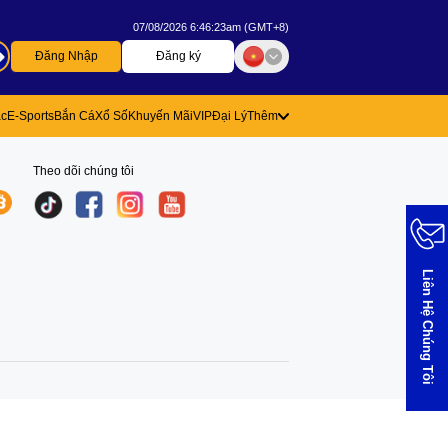
07/08/2026 6:46:23am (GMT+8)
Đăng Nhập
Đăng ký
ạc
E-Sports
Bắn Cá
Xổ Số
Khuyến Mãi
VIP
Đại Lý
Thêm
Theo dõi chúng tôi
Liên Hệ Chúng Tôi