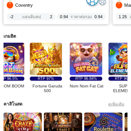
A
A
Coventry
Man
-2
แฮนดิแคป
2
0.94
ราคาต่อรอง
0.94
1.25
เกมฮิต
P
96.5%
RTP
97%
RTP
96.84%
RTP
96.5%
OOM BOOM
Fortune Garuda
Nom Nom Fat Cat
SUPER
500
ELEMENTS
คาสิโนสด
ดูเพิ่มเติม