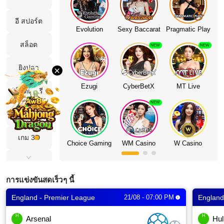
อี สปอร์ต
ภาษา
Evolution
Sexy Baccarat
Pragmatic Play
สล็อต
NEW
NEW
เด
สก์ท็อป
ยิงปลา
×
ดาวน์โหลด
Ezugi
CyberBetX
MT Live
ล็อตเตอรี่
NEW
VIP
โป๊กเกอร์
พันธมิตร
เกม 3D
Choice Gaming
WM Casino
W Casino
ไก่ชน
การแข่งขันสดเร็วๆ นี้
เกมด่วน
England - Premier League
21/08 - 07:00 PM
England
TV
H
H
Arsenal
Hul