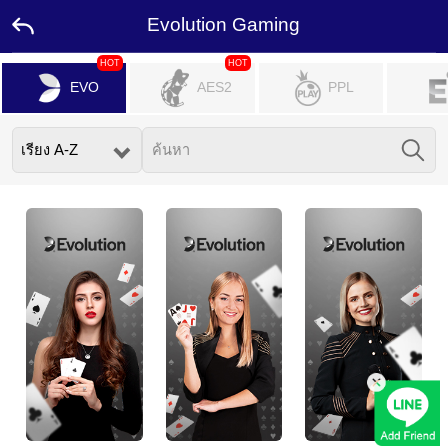
Evolution Gaming
HOT
HOT
หน้า
EVO
AES2
PPL
แรก
โปร
โม
ชั่น
แอม
บา
สเด
อร์
ติดต่อ
เรา
×
ลีดเดอร์
บอร์ด
รางวัล