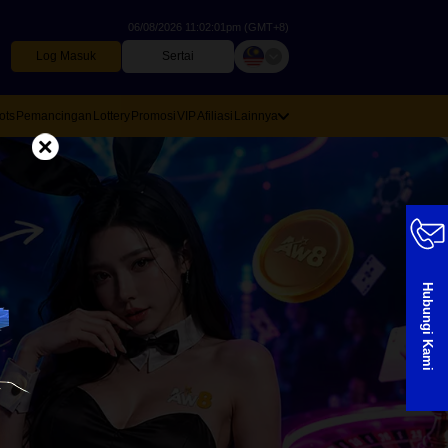
06/08/2026 11:02:03pm (GMT+8)
Log Masuk
Sertai
ots
Pemancingan
Lottery
Promosi
VIP
Afiliasi
Lainnya
Hubungi Kami