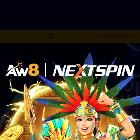
Kasino
Sukan
E-Sukan
Sl