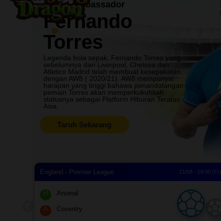
Brand Ambassador
Fernando
Torres
Legenda bola sepak, Fernando Torres yang
sebelumnya dari Liverpool, Chelsea dan
Atletico Madrid telah membuat kesepakatan
dengan AW8 ( 2020/21). AW8 mempunyai
harapan yang tinggi bahawa penandatangan
pemain Torres akan memperkukuhkah
statusnya sebagai Platform Hiburan Teratas di
Asia.
Taruh Sekarang
England - Premier League
21/08 - 19:00 (Fr
H
Arsenal
A
Coventry