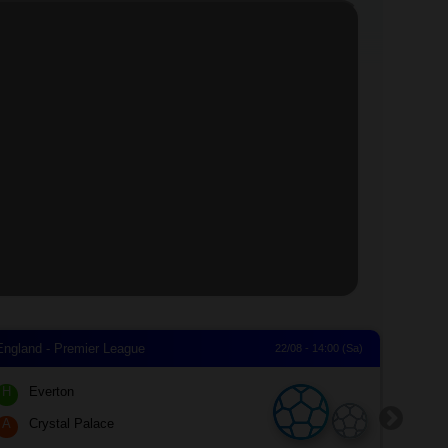
England - Premier League
England
22/08 - 14:00 (Sa)
H
Everton
H
No
A
Crystal Palace
A
Le