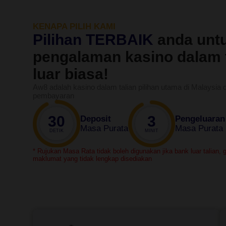
KENAPA PILIH KAMI
Pilihan TERBAIK
anda unt
pengalaman kasino dalam 
luar biasa!
Aw8 adalah kasino dalam talian pilihan utama di Malaysia
pembayaran
30
3
Deposit
Pengeluaran
Masa Purata
Masa Purata
DETIK
MINIT
* Rujukan Masa Rata tidak boleh digunakan jika bank luar talia
maklumat yang tidak lengkap disediakan