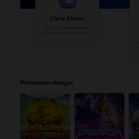
Cipta Akaun
Klik Join Now dan isikan
maklumat log masuk anda.
Permainan Hangat