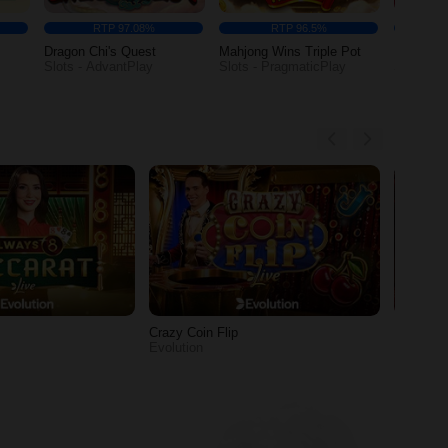
RTP
97.08%
RTP
96.5%
Dragon Chi's Quest
Mahjong Wins Triple Pot
Bounty H
Slots
-
AdvantPlay
Slots
-
PragmaticPlay
Slots
-
N
Crazy Coin Flip
Funky T
Evolution
Evolutio