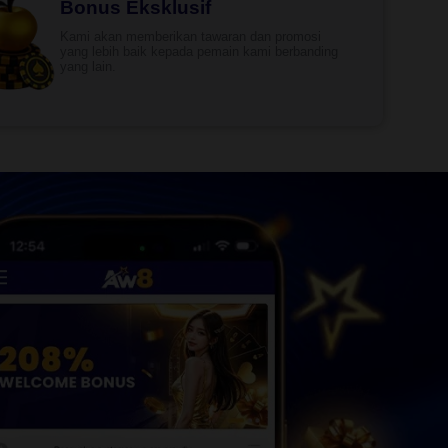
Bonus Eksklusif
Kami akan memberikan tawaran dan promosi
yang lebih baik kepada pemain kami berbanding
yang lain.