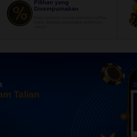
Pilihan yang
Disempurnakan
Kami sentiasa mencari permainan pilihan
terkini daripada pembangun terkemuka
industri.
a
am Talian