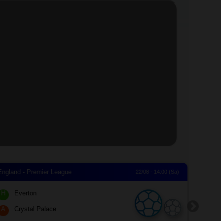
England - Premier League
England
22/08 - 14:00 (Sa)
H
Everton
H
No
A
Crystal Palace
A
Le