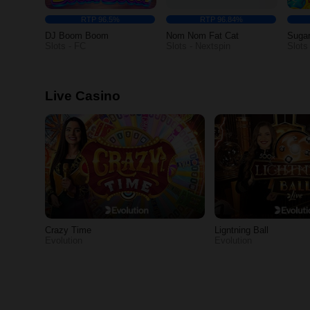
RTP
96.5%
RTP
96.84%
DJ Boom Boom
Nom Nom Fat Cat
Suga
Slots
-
FC
Slots
-
Nextspin
Slots
Live Casino
Ligntning Ball
Roulette
Evolution
Evolution