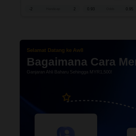
-2
2
0.93
0.95
Handicap
Odds
Selamat Datang ke Aw8
Bagaimana Cara Me
Ganjaran Ahli Baharu Sehingga MYR1,500!