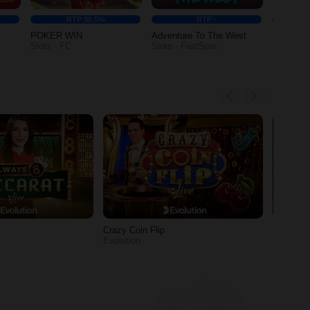
RTP
96.5%
RTP
-
POKER WIN
Adventure To The West
Pharaoh'
Slots
-
FC
Slots
-
FastSpin
Slots
-
N
Funky Time
Monopoly
Evolution
Evolutio