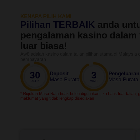
KENAPA PILIH KAMI
Pilihan TERBAIK
anda unt
pengalaman kasino dalam 
luar biasa!
Aw8 adalah kasino dalam talian pilihan utama di Malaysia
pembayaran
30
3
Deposit
Pengeluaran
Masa Purata
Masa Purata
DETIK
MINIT
* Rujukan Masa Rata tidak boleh digunakan jika bank luar talia
maklumat yang tidak lengkap disediakan