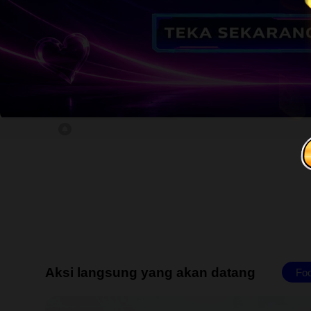
Promosi
Aksi langsung yang akan datang
Foo