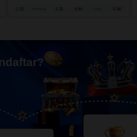
1.25
-1.25
0.84
-0.96
Handicap
Odds
ndaftar?