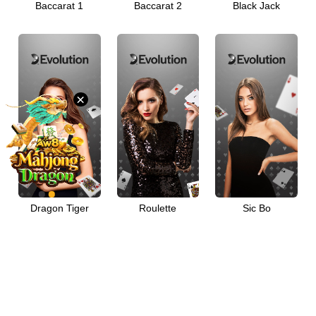
Baccarat 1
Baccarat 2
Black Jack
Muat
Turun
VIP
×
Afiliasi
Dragon Tiger
Roulette
Sic Bo