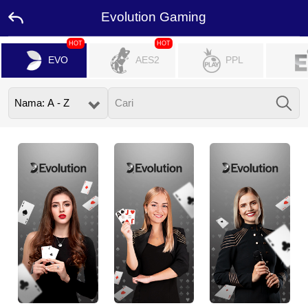
Evolution Gaming
HOT
HOT
Halaman
EVO
AES2
PPL
Utama
Promosi
Duta
Hubungi
Kami
Papan
Pendahulu
Bahasa
Desktop