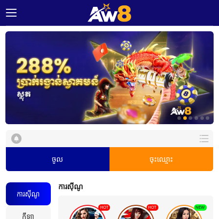
ទំព័រ
ដើម
ប្រម៉ូសិន
ឯកអគ្គ
រាជទូត
ទំនាក់
ទំនង
យើង
ខ្ញុំ
ចូល
ចុះឈ្មោះ
ភាសា
ការស៊ីណូ
ការស៊ីណូ
ទម្រង់
កុំ
HOT
HOT
NEW
កីឡា
ព្យូទ័រ