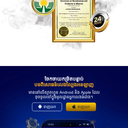
ចែកចាយកម្រិតបន្ទាប់
បទពិសោធន៍លេងល្បែងអនឡាញ
មាននៅលើស្មាតហ្វូន Android និង Apple ដែល
ចុចចូលទៅក្នុងមូលដ្ឋានអ្នកលេងធំជាង។
ទាញយក
ទាញយក