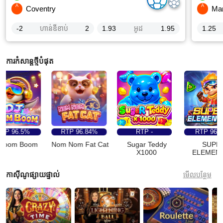
A
A
Coventry
Man
-2
ហាន់ឌីខាប់
2
1.93
អូដ
1.95
1.25
ការកំសាន្តថ្មីបំផុត
P
96.5%
RTP
96.84%
RTP
-
RTP
96.5%
oom Boom
Nom Nom Fat Cat
Sugar Teddy
SUPER
X1000
ELEMENTS
កាស៊ីណូផ្សាយផ្ទាល់
មើលបន្ថែម