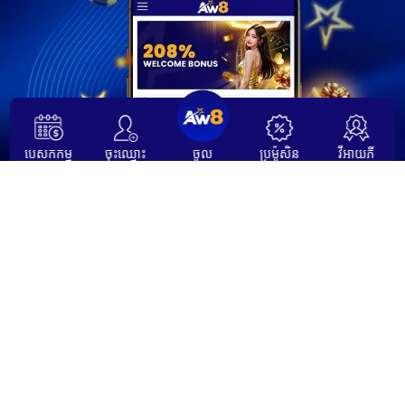
បេសកកម្ម
ចុះឈ្មោះ
ចូល
ប្រម៉ូសិន
វីអាយភី
ចេញអាជ្ញាប័ណ្ណដោយ
វិញ្ញាបនប័ត្រ
មកតាមពូកយើង
វិធីសាស្រ្តទូទាត់