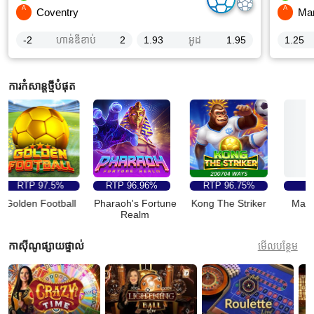
A
A
Coventry
Man
-2
ហាន់ឌីខាប់
2
1.93
អូដ
1.95
1.25
ការកំសាន្តថ្មីបំផុត
RTP
97.5%
RTP
96.96%
RTP
96.75%
R
Golden Football
Pharaoh's Fortune
Kong The Striker
Mahjo
Realm
កាស៊ីណូផ្សាយផ្ទាល់
មើលបន្ថែម