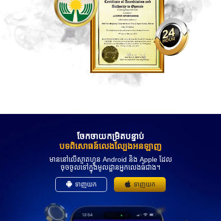
ចែកចាយកម្រិតបន្ទាប់
បទពិសោធន៍លេងល្បែងអនឡាញ
មាននៅលើស្មាតហ្វូន Android និង Apple ដែល
ចុចចូលទៅក្នុងមូលដ្ឋានអ្នកលេងធំជាង។
ទាញយក
ទាញយក