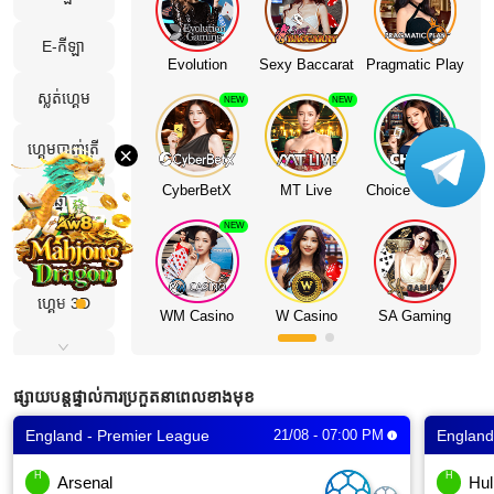
E-កីឡា
ដោនឡូដ
Evolution
Sexy Baccarat
Pragmatic Play
ស្លត់ហ្គេម
NEW
NEW
វីអាយភី
ហ្គេមបាញ់ត្រី
×
ភ្នាក់ងារ
CyberBetX
MT Live
Choice Gaming
ឆ្នោត
NEW
ពុកគ័រ
ហ្គេម 3D
WM Casino
W Casino
SA Gaming
ជល់មាន់
ផ្សាយបន្តផ្ទាល់ការប្រកួតនាពេលខាងមុខ
ហ្គេមដែលលឿន
England - Premier League
21/08 - 07:00 PM
England
Score
H
H
Arsenal
Hul