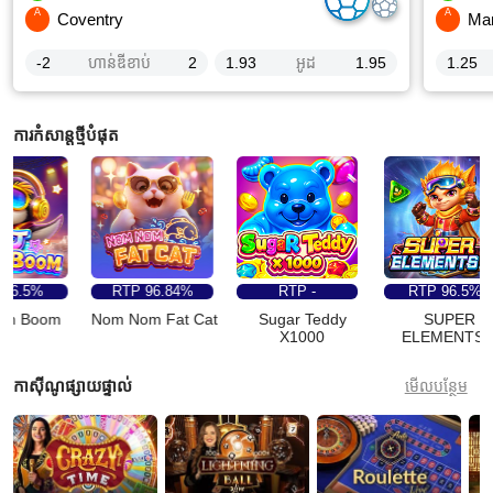
A
A
Coventry
Man
-2
ហាន់ឌីខាប់
2
1.93
អូដ
1.95
1.25
ការកំសាន្តថ្មីបំផុត
6.5%
RTP
96.84%
RTP
-
RTP
96.5%
m Boom
Nom Nom Fat Cat
Sugar Teddy
SUPER
X1000
ELEMENTS 2
កាស៊ីណូផ្សាយផ្ទាល់
មើលបន្ថែម