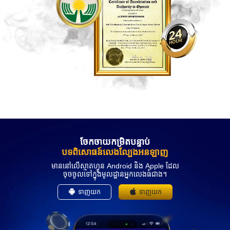
ចែកចាយកម្រិតបន្ទាប់
បទពិសោធន៍លេងល្បែងអនឡាញ
មាននៅលើស្មាតហ្វូន Android និង Apple ដែល
ចុចចូលទៅក្នុងមូលដ្ឋានអ្នកលេងធំជាង។
ទាញយក
ទាញយក