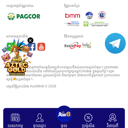
ចេញអាជ្ញាប័ណ្ណដោយ
វិញ្ញាបនប័ត្រ
ដោនឡូដ
វីអាយភី
មកតាមពូកយើង
វិធីសាស្រ្តទូទាត់
×
ភ្នាក់ងារ
AceWin8 ផ្តល់ជូននូវការកំសាន្តដ៏សម្បូរបែបជាមួយនឹងគុណភាពខ្ពស់បំផុត។ ក្រុមការងារ
សេវាកម្មអតិថិជនរបស់យើង នៅចាំដោះស្រាយបញ្ហាជូនអ្នក24ម៉ោង ក្នុងមួយថ្ងៃ។ សូម
ធានាថារាល់ព័ត៌មានទាំងអស់ ត្រូវបានរៀបចំ និងរក្សាទុក យ៉ាងយកចិត្តទុកដាក់ ប្រកបដោយ
សុវត្ថិភាពខ្ពស់បំផុត។
រក្សាសិទ្ធិគ្រប់យ៉ាង AceWin8 © 2026
បេសកកម្ម
ចុះឈ្មោះ
ចូល
ប្រម៉ូសិន
វីអាយភី