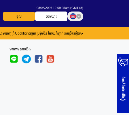
08/08/2026 12:09:25am (GMT+8)
ចូល
ចុះឈ្មោះ
្គេមបាញ់ត្រី
Cockfight
ឆ្នោត
ប្រម៉ូសិន
វីអាយភី
ភ្នាក់ងារ
ច្រើនទៀត
មកតាមពូកយើង
ទំនាក់ទំនងយើងខ្ញុំ