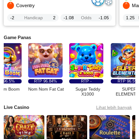
TV
A
A
Coventry
Man
-2
Handicap
2
-1.08
Odds
-1.05
1.25
Game Panas
96.5%
RTP
96.84%
RTP
-
RTP
96.5%
m Boom
Nom Nom Fat Cat
Sugar Teddy
SUPER
X1000
ELEMENTS 2
Live Casino
Lihat lebih banyak