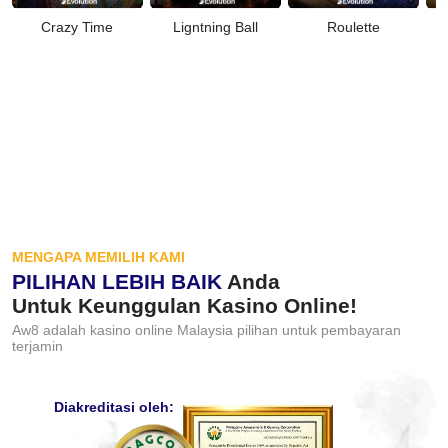
Crazy Time
Ligntning Ball
Roulette
MENGAPA MEMILIH KAMI
PILIHAN LEBIH BAIK
Anda
Untuk Keunggulan Kasino Online!
Aw8 adalah kasino online Malaysia pilihan untuk pembayaran
terjamin
Diakreditasi oleh: