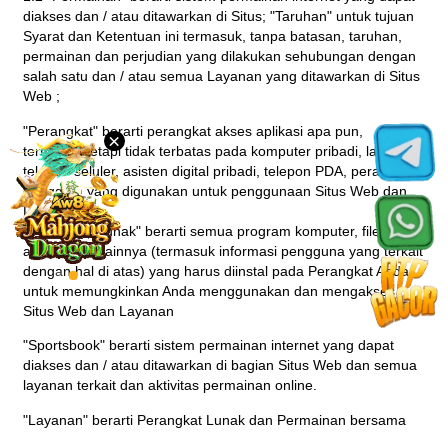
diakses dan / atau ditawarkan di Situs; "Taruhan" untuk tujuan
Unduh
Syarat dan Ketentuan ini termasuk, tanpa batasan, taruhan,
permainan dan perjudian yang dilakukan sehubungan dengan
salah satu dan / atau semua Layanan yang ditawarkan di Situs
VIP
Web ;
"Perangkat" berarti perangkat akses aplikasi apa pun,
×
Afiliasi
termasuk tetapi tidak terbatas pada komputer pribadi, laptop,
telepon seluler, asisten digital pribadi, telepon PDA, perangkat
genggam yang digunakan untuk penggunaan Situs Web dan
Layanan;
"Perangkat Lunak" berarti semua program komputer, file data,
atau konten lainnya (termasuk informasi pengguna yang terkait
dengan hal di atas) yang harus diinstal pada Perangkat Anda
untuk memungkinkan Anda menggunakan dan mengakses
Situs Web dan Layanan
"Sportsbook" berarti sistem permainan internet yang dapat
diakses dan / atau ditawarkan di bagian Situs Web dan semua
layanan terkait dan aktivitas permainan online.
"Layanan" berarti Perangkat Lunak dan Permainan bersama