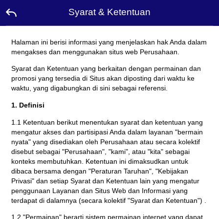
Syarat & Ketentuan
Halaman ini berisi informasi yang menjelaskan hak Anda dalam
Beranda
mengakses dan menggunakan situs web Perusahaan.
Syarat dan Ketentuan yang berkaitan dengan permainan dan
Promosi
promosi yang tersedia di Situs akan diposting dari waktu ke
waktu, yang digabungkan di sini sebagai referensi.
Duta
1. Definisi
1.1 Ketentuan berikut menentukan syarat dan ketentuan yang
Hubungi
mengatur akses dan partisipasi Anda dalam layanan "bermain
nyata" yang disediakan oleh Perusahaan atau secara kolektif
Papan
disebut sebagai "Perusahaan", "kami", atau "kita" sebagai
Peringkat
konteks membutuhkan. Ketentuan ini dimaksudkan untuk
dibaca bersama dengan "Peraturan Taruhan", "Kebijakan
Privasi" dan setiap Syarat dan Ketentuan lain yang mengatur
Bahasa
penggunaan Layanan dan Situs Web dan Informasi yang
terdapat di dalamnya (secara kolektif "Syarat dan Ketentuan") .
Desktop
1.2 "Permainan" berarti sistem permainan internet yang dapat