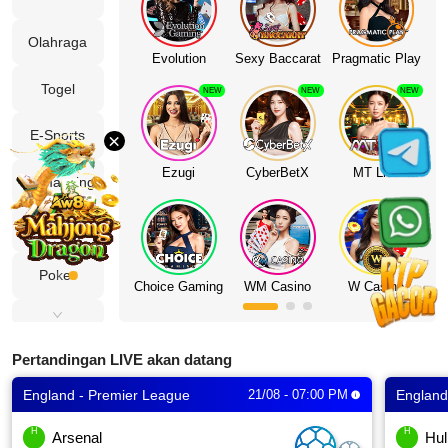
Unduh
Olahraga
Evolution
Sexy Baccarat
Pragmatic Play
Togel
VIP
NEW
NEW
NEW
E-Sports
×
Afiliasi
Ezugi
CyberBetX
MT Live
Memancing
Lotre
Poker
Choice Gaming
WM Casino
W Casino
Permainan 3D
Pertandingan LIVE akan datang
Sabung Ayam
England - Premier League
21/08 - 07:00 PM
England
Permainan
Cepat
H
H
Arsenal
Hul