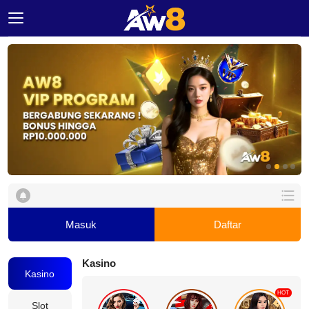
Beranda
Promosi
Duta
Hubungi
Papan
Peringkat
Masuk
Daftar
Bahasa
Kasino
Kasino
Desktop
HOT
Slot