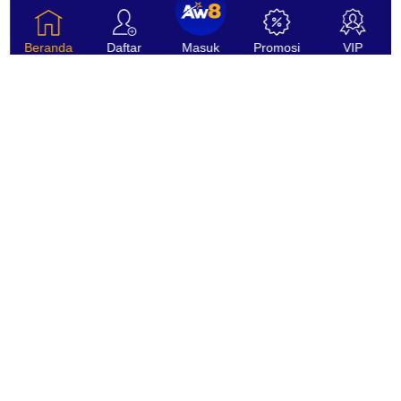
Beranda
Daftar
Masuk
Promosi
VIP
AceWin8 menawarkan berbagai macam produk dengan kualitas terbaik
kepada para pemain kami. Tim Dukungan Pelanggan kami tersedia untuk
membantu Anda 24 jam sehari. Semua informasi pribadi akan
diperlakukan dan disimpan dengan cara yang paling ketat dan paling
rahasia.
Hak Cipta AceWin8 © 2026. Seluruh hak cipta.
AW8INDO - Situs Slot Server Luar Negeri
Terpercaya di Indonesia
AW8INDO adalah situs judi slot server luar negeri yang
menghadirkan keseruan dan keuntungan besar. Situs kami
juga menghadirkan link alternatif yang memudahkan para
pemain menikmati seluruh game slot server Myanmar anti lag.
Selain itu, 1.800+ game slot server Eropa yang tersedia
memiliki Winrate yang tinggi, sehingga sangat mudah Maxwin
meskipun hanya satu kali spin. Untuk membuat para pemain
merasa aman dan nyaman, AW8INDO tentu sudah memiliki
lisensi resmi.
Jadi Anda tidak lagi perlu khawatir saat ingin melakukan
registrasi di situs judi online kami. Ini akan menjadi pengalaman
bermain slot server Kamboja paling seru dan menguntungkan
yang pernah ada!