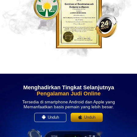
Menghadirkan Tingkat Selanjutnya
Pengalaman Judi Online
Tersedia di smartphone Android dan Apple yang
Memanfaatkan basis pemain yang lebih besar.
Unduh
Unduh