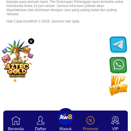
kepada para pemain kami. Tim Dukungan Pelanggan kami tersedia untuk
membantu Anda 24 jam sehari. Semua informasi pribadi akan
Unduh
diperlakukan dan disimpan dengan cara yang paling ketat dan paling
rahasia.
Hak Cipta AceWin8 © 2026. Seluruh hak cipta.
VIP
×
Afiliasi
Beranda
Daftar
Masuk
Promosi
VIP