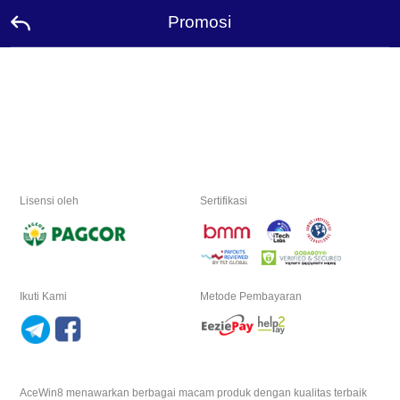
Promosi
Beranda
Promosi
Duta
Lisensi oleh
Sertifikasi
Hubungi
Papan
Peringkat
Ikuti Kami
Metode Pembayaran
Bahasa
Desktop
AceWin8 menawarkan berbagai macam produk dengan kualitas terbaik