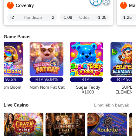
TV
A
A
Coventry
Man
-2
Handicap
2
-1.08
Odds
-1.05
1.25
Game Panas
96.5%
RTP
96.84%
RTP
-
RTP
96.5%
om Boom
Nom Nom Fat Cat
Sugar Teddy
SUPER
X1000
ELEMENTS 
Live Casino
Lihat lebih banyak