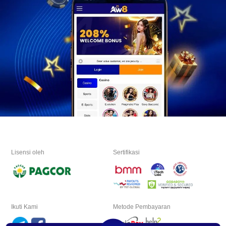
Lisensi oleh
Sertifikasi
Ikuti Kami
Metode Pembayaran