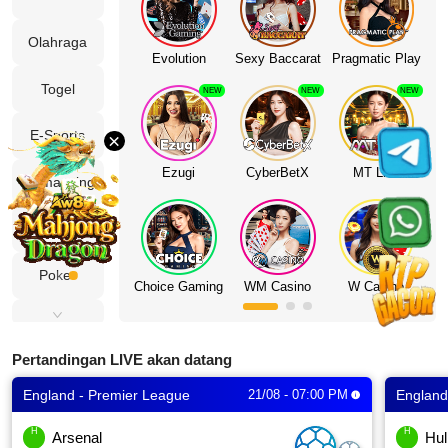
Unduh
Olahraga
Evolution
Sexy Baccarat
Pragmatic Play
Togel
VIP
NEW
NEW
NEW
E-Sports
×
Afiliasi
Ezugi
CyberBetX
MT Live
Memancing
Lotre
Poker
Choice Gaming
WM Casino
W Casino
Permainan 3D
Pertandingan LIVE akan datang
Sabung Ayam
England - Premier League
21/08 - 07:00 PM
England
Permainan
Cepat
H
H
Arsenal
Hul