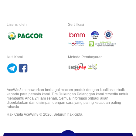
Lisensi oleh
Sertifikasi
Ikuti Kami
Metode Pembayaran
AceWin8 menawarkan berbagai macam produk dengan kualitas terbaik
kepada para pemain kami. Tim Dukungan Pelanggan kami tersedia untuk
membantu Anda 24 jam sehari. Semua informasi pribadi akan
diperlakukan dan disimpan dengan cara yang paling ketat dan paling
rahasia.
Hak Cipta AceWin8 © 2026. Seluruh hak cipta.